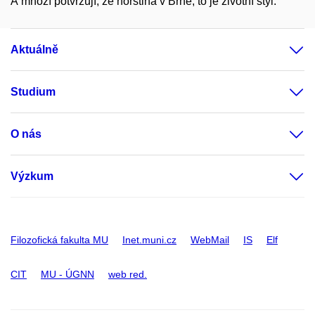
A mnozí potvrzují, že norština v Brně, to je životní styl.
Aktuálně
Studium
O nás
Výzkum
Filozofická fakulta MU
Inet.muni.cz
WebMail
IS
Elf
CIT
MU - ÚGNN
web red.