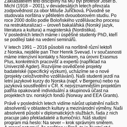
Zakladatelem této disciplíny na MU byl profesor Josef B.
Michl (1918 – 2001), v devadesátých letech převzala
zodpovědnost za obor Miluše Juříčková. Původně se
studovala norština v pětiletém dvouoborovém studiu. Po
roce 2000 došlo podle Boloňského vzdělávacího procesu
na restrukturalizaci – úroveň bakalářská (Norský jazyk,
literatura a kultura) a magisterská (Nordistika).
V posledních letech máme i úspěšné studenty PhD, kteří
se podílejí také na vedení seminářů.
V letech 1991 – 2016 působili na norštině různí lektoři
z Norska, nejdéle pan Thor Henrik Svevad. I v současnosti
máme intenzivní kontakty s Norskem, na úrovni Erasmus
Plus, konkrétních pracovišť a expertů (například na
Univerzitě Agder). Rozvíjíme osvědčené projekty
badatelské (specifický výzkum), ucházíme se o nové
(projekty celoživotního vzdělávání). Naši studenti jezdí na
letní jazykové kurzy do Norska (např. v Bergenu) nebo na
jazyková soustředění v ČR. K nejvýznamnějším projektům
patřila opakovaně individuální a skupinová účast na
projektech tzv. norských fondů (Norway and EEA Grants).
Právě v posledních letech vidíme nárůst uplatnění našich
absolventů v oblastech kultury a mezinárodní výměny. Naši
absolventi působí v diplomatických službách, řada z nich
pracuje jako překladatelé a tlumočníci. Náš studijní
program má heslo: Na sever – krok správným směrem.