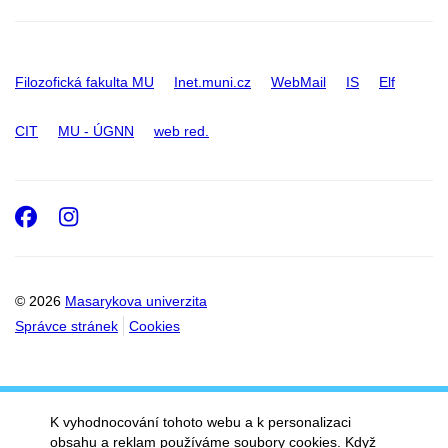
Filozofická fakulta MU
Inet.muni.cz
WebMail
IS
Elf
CIT
MU - ÚGNN
web red.
Facebook
Instagram
© 2026
Masarykova univerzita
Správce stránek
Cookies
K vyhodnocování tohoto webu a k personalizaci
obsahu a reklam používáme soubory cookies. Když