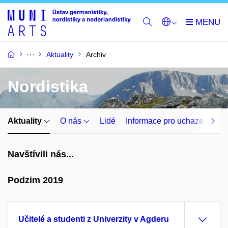
Aktuality
Archiv
Nordistika
Aktuality
O nás
Lidé
Informace pro uchazeče
Navštívili nás...
Podzim 2019
Učitelé a studenti z Univerzity v Agderu