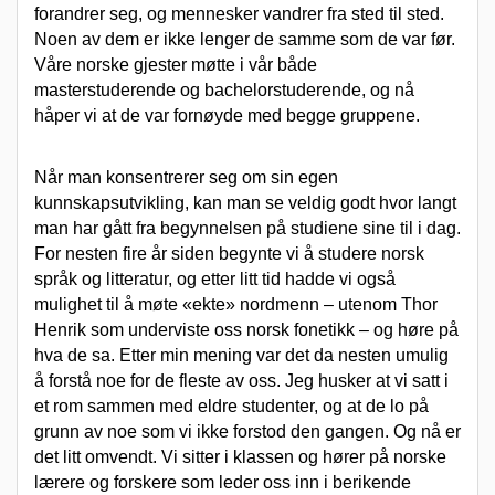
forandrer seg, og mennesker vandrer fra sted til sted.
Noen av dem er ikke lenger de samme som de var før.
Våre norske gjester møtte i vår både
masterstuderende og bachelorstuderende, og nå
håper vi at de var fornøyde med begge gruppene.
Når man konsentrerer seg om sin egen
kunnskapsutvikling, kan man se veldig godt hvor langt
man har gått fra begynnelsen på studiene sine til i dag.
For nesten fire år siden begynte vi å studere norsk
språk og litteratur, og etter litt tid hadde vi også
mulighet til å møte «ekte» nordmenn – utenom Thor
Henrik som underviste oss norsk fonetikk – og høre på
hva de sa. Etter min mening var det da nesten umulig
å forstå noe for de fleste av oss. Jeg husker at vi satt i
et rom sammen med eldre studenter, og at de lo på
grunn av noe som vi ikke forstod den gangen. Og nå er
det litt omvendt. Vi sitter i klassen og hører på norske
lærere og forskere som leder oss inn i berikende