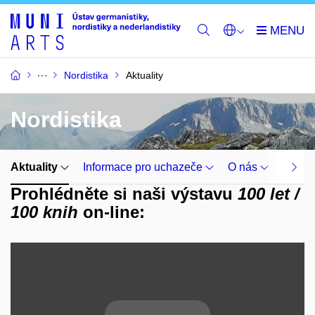
Nordistika
Aktuality
Nordistika
Aktuality
Informace pro uchazeče
O nás
Lidé
Prohlédněte si naši výstavu
100 let /
100 knih
on-line: