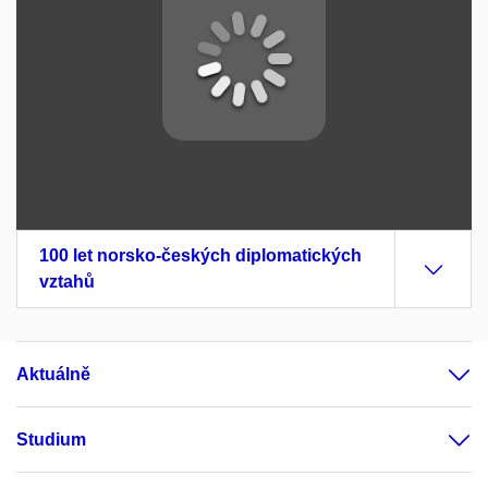
100 let norsko-českých diplomatických
vztahů
Aktuálně
Studium