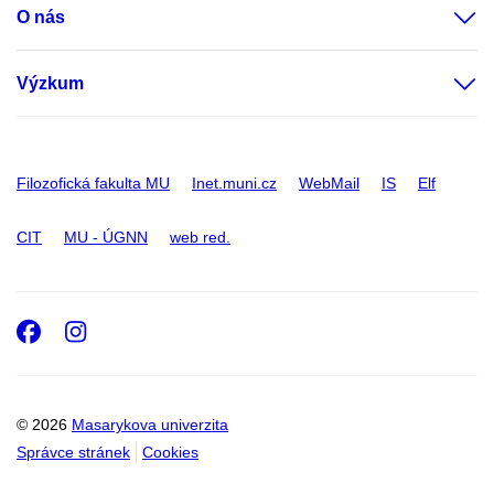
O nás
Výzkum
Filozofická fakulta MU
Inet.muni.cz
WebMail
IS
Elf
CIT
MU - ÚGNN
web red.
Facebook
Instagram
© 2026
Masarykova univerzita
Správce stránek
Cookies