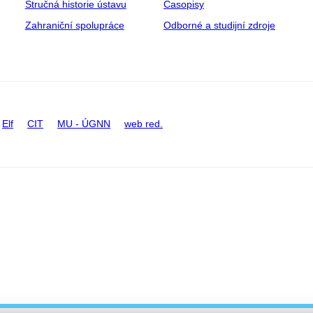
Stručná historie ústavu
Časopisy
Zahraniční spolupráce
Odborné a studijní zdroje
Elf
CIT
MU - ÚGNN
web red.