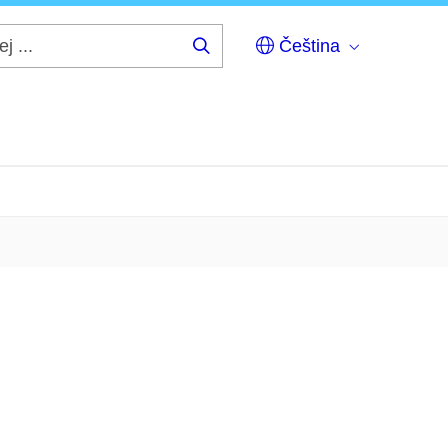
Čeština
Hledej
...