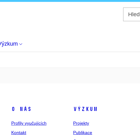
Výzkum
O nás
Výzkum
Profily vyučujících
Projekty
Kontakt
Publikace