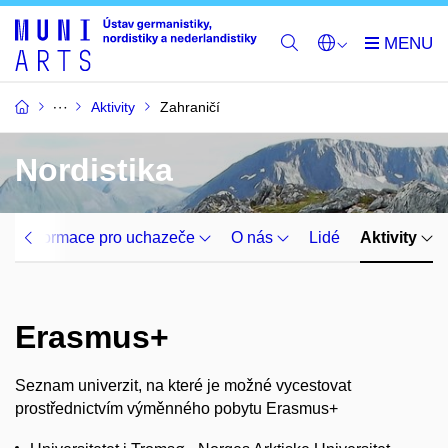
Aktivity
Zahraničí
Nordistika
Informace pro uchazeče
O nás
Lidé
Aktivity
Erasmus+
Seznam univerzit, na které je možné vycestovat
prostřednictvím výměnného pobytu Erasmus+