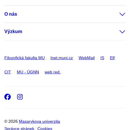
O nás
Výzkum
Filozofická fakulta MU
Inet.muni.cz
WebMail
IS
Elf
CIT
MU - ÚGNN
web red.
Facebook
Instagram
© 2026
Masarykova univerzita
Správce stránek
Cookies