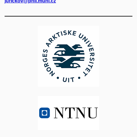
jurickov@phil.muni.cz