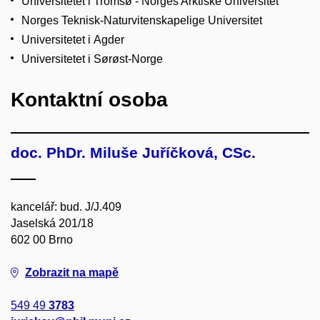
Universitetet i Tromsø - Norges Arktiske Universitet
Norges Teknisk-Naturvitenskapelige Universitet
Universitetet i Agder
Universitetet i Sørøst-Norge
Kontaktní osoba
doc. PhDr. Miluše Juříčková, CSc.
kancelář: bud. J/J.409
Jaselská 201/18
602 00 Brno
Zobrazit na mapě
549 49
3783